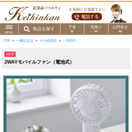
予算
見積り
お問合せ
商品を探す
MENU
TOP
>
一般記念品
>
その他商品
>
～500円
用途から
～50円
～100円
～200円
NEW
商品カテゴリ
～300円
～500円
～1,000円
2WAYモバイルファン（電池式）
価格帯から
～2,000円
～5,000円
～10,000円
～15,000円
～20,000円
～30,000円
～50,000円
50,001円～