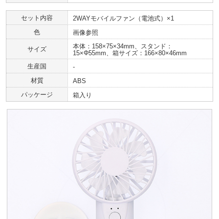
セット内容
2WAYモバイルファン（電池式）×1
色
画像参照
本体：158×75×34mm、スタンド：
サイズ
15×Φ55mm、箱サイズ：166×80×46mm
生産国
-
材質
ABS
パッケージ
箱入り