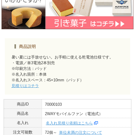
商品説明
暑い夏には手放せない。お手軽に使える乾電池仕様です。
・電源／単3電池2本別売
※印刷方法：パッド
※名入れ箇所：本体
※名入れスペース：45×10mm（パッド）
見積りはコチラ
商品ID
70000103
商品名
2WAYモバイルファン（電池式）
名入れ
名入れ見積り依頼はこちら
注文可能数
72個～
単位未満の注文について