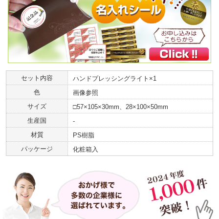
セット内容
ハンドプレッシングライト×1
色
画像参照
サイズ
□57×105×30mm、28×100×50mm
生産国
-
材質
PS樹脂
パッケージ
化粧箱入