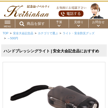
予算
見積り
お問合せ
商品を探す
MENU
TOP
>
安全大会記念品
>
カテゴリで選ぶ
>
ライト・安全防災グッズ
用途から
～50円
～100円
～200円
>
～500円
商品カテゴリ
～300円
～500円
～1,000円
ハンドプレッシングライト | 安全大会記念品におすすめ
価格帯から
～2,000円
～5,000円
～10,000円
～15,000円
～20,000円
～30,000円
～50,000円
50,001円～