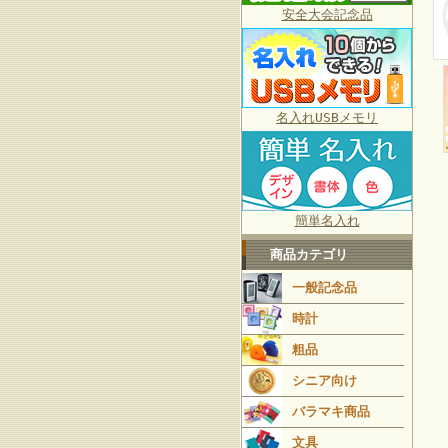
安全大会記念品
名入れUSBメモリ
簡単名入れ
商品カテゴリ
一般記念品
時計
粗品
シニア向け
バラマキ商品
文具