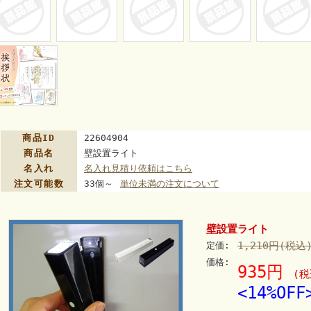
商品ID
22604904
商品名
壁設置ライト
名入れ
名入れ見積り依頼はこちら
注文可能数
33個～
単位未満の注文について
壁設置ライト
1,210円(税込
定価:
価格:
935円
(税
<14%OFF