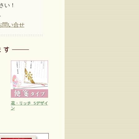
さい！
。
お問い合せ
花・リッチ 5デザイ
ン