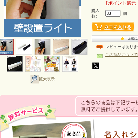
[ポイント還元 
購入
個
数:
レビューはありま
この商品について
拡大表示