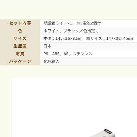
セット内容
壁設置ライト×1、単3電池2個付
色
ホワイト、ブラック／色指定可
サイズ
本体：145×26×31mm、箱サイズ：147×32×45mm
生産国
日本
材質
PS、ABS、AS、ステンレス
パッケージ
化粧箱入