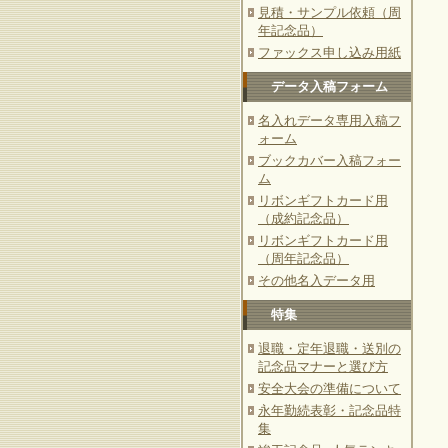
見積・サンプル依頼（周
年記念品）
ファックス申し込み用紙
データ入稿フォーム
名入れデータ専用入稿フ
ォーム
ブックカバー入稿フォー
ム
リボンギフトカード用
（成約記念品）
リボンギフトカード用
（周年記念品）
その他名入データ用
特集
退職・定年退職・送別の
記念品マナーと選び方
安全大会の準備について
永年勤続表彰・記念品特
集