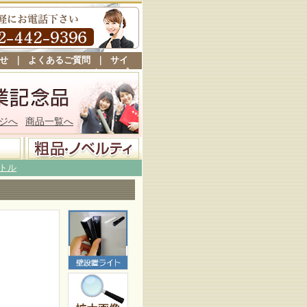
せ
｜
よくあるご質問
｜
サイ
トマップ
ジへ
商品一覧へ
トル