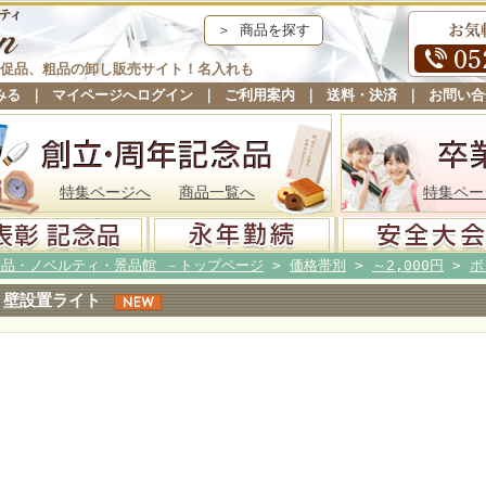
＞ 商品を探す
促品、粗品の卸し販売サイト！名入れも
みる
｜
マイページへログイン
｜
ご利用案内
｜
送料・決済
｜
お問い合
特集ページへ
商品一覧へ
特集ペー
念品・ノベルティ・景品館 －トップページ
>
価格帯別
>
～2,000円
>
ボ
壁設置ライト