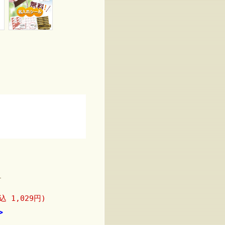
)
込 1,029円)
>