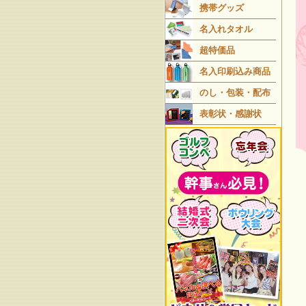
携帯グッズ
名入れタオル
超特価品
名入印刷込み商品
のし・包装・配布
表彰状・感謝状