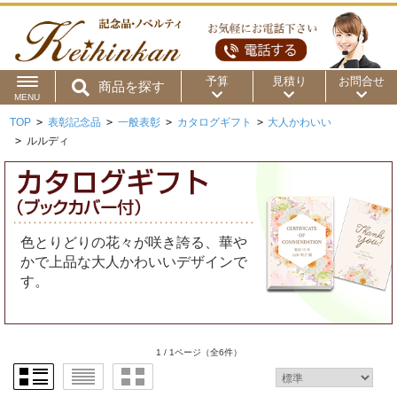
予算
見積り
お問合せ
商品を探す
MENU
TOP
>
表彰記念品
>
一般表彰
>
カタログギフト
>
大人かわいい
用途から
～50円
～100円
～200円
>
ルルディ
商品カテゴリ
～300円
～500円
～1,000円
価格帯から
～2,000円
～5,000円
～10,000円
色とりどりの花々が咲き誇る、華や
かで上品な大人かわいいデザインで
～15,000円
～20,000円
～30,000円
す。
～50,000円
50,001円～
1 / 1ページ
（全6件）