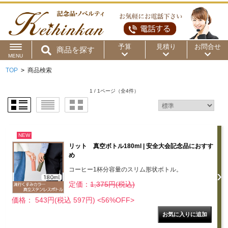
予算
見積り
お問合せ
商品を探す
MENU
TOP
>
商品検索
用途から
～50円
～100円
～200円
1 / 1ページ
（全4件）
商品カテゴリ
～300円
～500円
～1,000円
価格帯から
～2,000円
～5,000円
～10,000円
NEW
リット 真空ボトル180ml | 安全大会記念品におすす
～15,000円
～20,000円
～30,000円
め
コーヒー1杯分容量のスリム形状ボトル。
～50,000円
50,001円～
定価：
1,375円(税込)
価格： 543円(税込 597円)
<56%OFF>