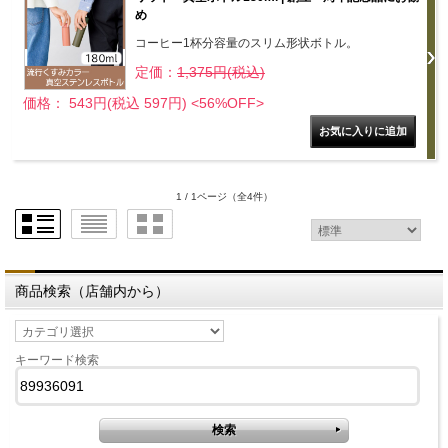
め
コーヒー1杯分容量のスリム形状ボトル。
定価：
1,375円(税込)
価格： 543円(税込 597円)
<56%OFF>
1 / 1ページ
（全4件）
商品検索（店舗内から）
キーワード検索