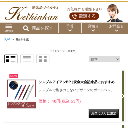
予算
見積り
お問合せ
商品を探す
MENU
TOP
>
商品検索
用途から
～50円
～100円
～200円
1 / 1ページ
（全4件）
商品カテゴリ
～300円
～500円
～1,000円
価格帯から
～2,000円
～5,000円
～10,000円
NEW
シンプルアイアンBP | 安全大会記念品におすすめ
～15,000円
～20,000円
～30,000円
シンプルで飽きのこないデザインのボールペン。
価格： 48円(税込 53円)
～50,000円
50,001円～