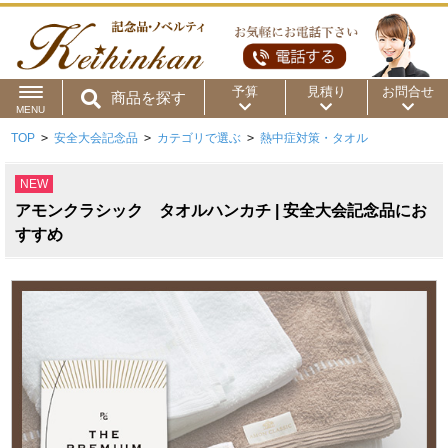
予算
見積り
お問合せ
商品を探す
MENU
TOP
>
安全大会記念品
>
カテゴリで選ぶ
>
熱中症対策・タオル
用途から
～50円
～100円
～200円
NEW
商品カテゴリ
～300円
～500円
～1,000円
アモンクラシック タオルハンカチ | 安全大会記念品にお
価格帯から
すすめ
～2,000円
～5,000円
～10,000円
～15,000円
～20,000円
～30,000円
～50,000円
50,001円～