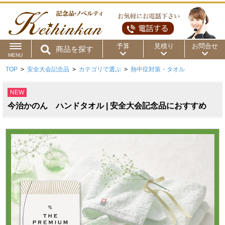
予算
見積り
お問合せ
商品を探す
MENU
TOP
>
安全大会記念品
>
カテゴリで選ぶ
>
熱中症対策・タオル
用途から
～50円
～100円
～200円
NEW
商品カテゴリ
～300円
～500円
～1,000円
今治かのん ハンドタオル | 安全大会記念品におすすめ
価格帯から
～2,000円
～5,000円
～10,000円
～15,000円
～20,000円
～30,000円
～50,000円
50,001円～