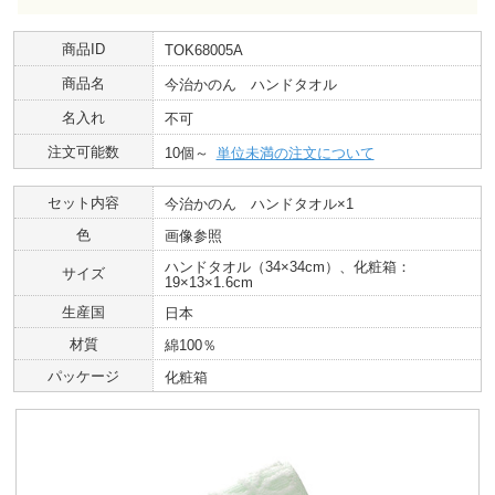
商品ID
TOK68005A
商品名
今治かのん ハンドタオル
名入れ
不可
注文可能数
10個～
単位未満の注文について
セット内容
今治かのん ハンドタオル×1
色
画像参照
ハンドタオル（34×34cm）、化粧箱：
サイズ
19×13×1.6cm
生産国
日本
材質
綿100％
パッケージ
化粧箱