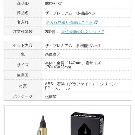
商品ID
89936237
商品名
ザ・プレミアム 多機能ペン
名入れ
名入れ見積り依頼はこちら
注文可能数
200個～
単位未満の注文について
セット内容
ザ・プレミアム 多機能ペン×1
色
画像参照
本体：全長／147mm、箱サイズ：
サイズ
170×46×23mm
生産国
-
ABS・石墨（グラファイト）・シリコン・
材質
PP・スチール
パッケージ
化粧箱