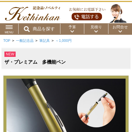
予算
見積り
お問合せ
商品を探す
MENU
TOP
>
一般記念品
>
筆記具
>
～1,000円
用途から
～50円
～100円
～200円
NEW
商品カテゴリ
～300円
～500円
～1,000円
ザ・プレミアム 多機能ペン
価格帯から
～2,000円
～5,000円
～10,000円
～15,000円
～20,000円
～30,000円
～50,000円
50,001円～