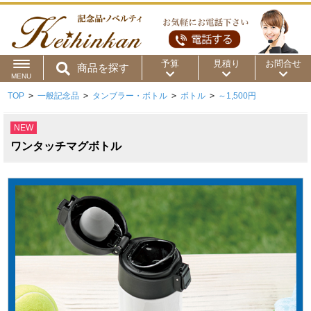
予算
見積り
お問合せ
商品を探す
MENU
TOP
>
一般記念品
>
タンブラー・ボトル
>
ボトル
>
～1,500円
用途から
～50円
～100円
～200円
NEW
商品カテゴリ
～300円
～500円
～1,000円
ワンタッチマグボトル
価格帯から
～2,000円
～5,000円
～10,000円
～15,000円
～20,000円
～30,000円
～50,000円
50,001円～