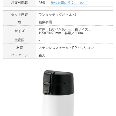
注文可能数
25個～
単位未満の注文について
セット内容
ワンタッチマグボトル×1
色
画像参照
本体：190×77×65mm、箱サイズ：
サイズ
195×70×70mm、容量／350ml
生産国
‐
材質
ステンレススチール・PP・シリコン
パッケージ
箱入