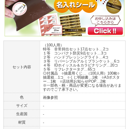
（100人用）
特等 非常持出セット17点セット…2コ
１等 コンパクト防災9点セット…3コ
２等 ハンドプレッシングライト…4コ
３等 リバーシブルアルミブランケット…6コ
４等 IDホイッスル＆カラビナリング…20コ
セット内容
５等 リフレクタータグ…65コ
◎付属品 ○抽選用くじ…（100人用）100枚○
抽選箱…1コ ○くじ明細書…1枚 ○A3ポスタ
ー…1枚 ○店頭用お知らせPOP…2枚
※一部色・柄・商品が変更になる場合がありま
すのでご了承下さい。
色
画像参照
サイズ
-
生産国
-
材質
-