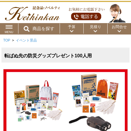
予算
見積り
お問合せ
商品を探す
MENU
TOP
>
イベント景品
用途から
～50円
～100円
～200円
商品カテゴリ
転ばぬ先の防災グッズプレゼント100人用
～300円
～500円
～1,000円
価格帯から
～2,000円
～5,000円
～10,000円
～15,000円
～20,000円
～30,000円
～50,000円
50,001円～