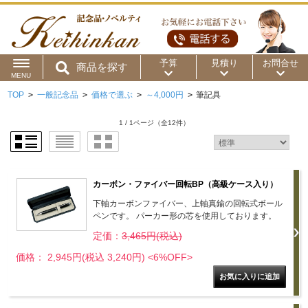
予算
見積り
お問合せ
商品を探す
MENU
TOP
>
一般記念品
>
価格で選ぶ
>
～4,000円
>
筆記具
用途から
～50円
～100円
～200円
1 / 1ページ
（全12件）
商品カテゴリ
～300円
～500円
～1,000円
価格帯から
～2,000円
～5,000円
～10,000円
カーボン・ファイバー回転BP（高級ケース入り）
下軸カーボンファイバー、上軸真鍮の回転式ボール
～15,000円
～20,000円
～30,000円
ペンです。 パーカー形の芯を使用しております。
定価：
3,465円(税込)
～50,000円
50,001円～
価格： 2,945円(税込 3,240円)
<6%OFF>