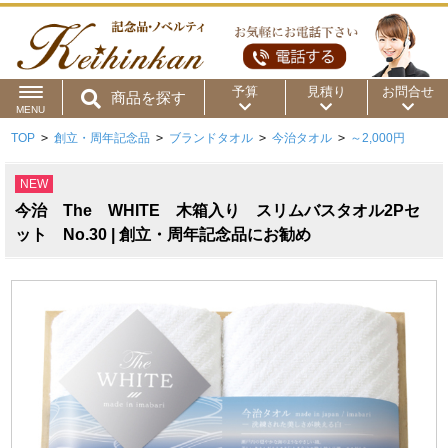
予算
見積り
お問合せ
商品を探す
MENU
TOP
>
創立・周年記念品
>
ブランドタオル
>
今治タオル
>
～2,000円
用途から
～50円
～100円
～200円
NEW
商品カテゴリ
～300円
～500円
～1,000円
今治 The WHITE 木箱入り スリムバスタオル2Pセ
価格帯から
ット No.30 | 創立・周年記念品にお勧め
～2,000円
～5,000円
～10,000円
～15,000円
～20,000円
～30,000円
～50,000円
50,001円～