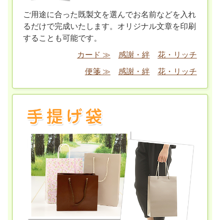
ご用途に合った既製文を選んでお名前などを入れ
るだけで完成いたします。オリジナル文章を印刷
することも可能です。
カード ≫
感謝・絆
花・リッチ
便箋 ≫
感謝・絆
花・リッチ