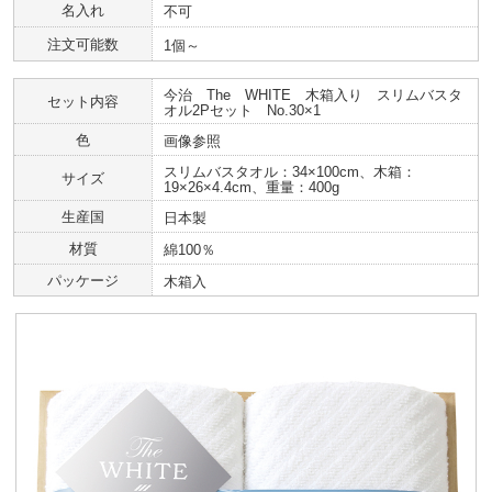
名入れ
不可
注文可能数
1個～
今治 The WHITE 木箱入り スリムバスタ
セット内容
オル2Pセット No.30×1
色
画像参照
スリムバスタオル：34×100cm、木箱：
サイズ
19×26×4.4cm、重量：400g
生産国
日本製
材質
綿100％
パッケージ
木箱入