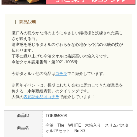
商品説明
瀬戸内の穏やかな海のようにやさしい織模様と洗練された美し
さが映える白。
清潔感を感じるタオルのやわらかな心地から今治の伝統の技が
伝わります。
丁寧に織り上げた今治タオルは格調高い木箱入りです。
今治タオル認定番号：第2021-1006号
今治タオル：他の商品は
コチラ
でご紹介しています。
※周年イベントは、長期にわたり会社に尽力してきた従業員を
称える「永年勤続表彰」のタイミングです。
人気の
表彰記念品はコチラ
で紹介しています！
商品ID
TOK65530S
今治 The WHITE 木箱入り スリムバスタ
商品名
オル2Pセット No.30