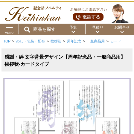
予算
見積り
お問合せ
商品を探す
MENU
TOP
>
のし・包装・配布
>
挨拶状
>
周年記念
>
一般商品用
>
カード
用途から
～50円
～100円
～200円
商品カテゴリ
感謝・絆 文字背景デザイン【周年記念品・一般商品用】
～300円
～500円
～1,000円
挨拶状-カードタイプ
価格帯から
～2,000円
～5,000円
～10,000円
～15,000円
～20,000円
～30,000円
～50,000円
50,001円～