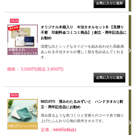
NEW
オリジナル木箱入り 今治タオルセットB 【見積り
不要 印刷料金コミコミ商品】 | 創立・周年記念品に
お勧め
清楚な白とシックなネイビーを組み合わせた高級感
あふれる今治タオルが優しく肌を包み込んでくれま
す。
価格： 3,500円(税込 3,850円)
NEW
MIZUITO 澄みわたるみずいと ハンドタオル | 創
立・周年記念品にお勧め
澄み渡るような色づくりと甘撚りのコーマ糸で織り
上げたふんわり心地の泉州タオルです。
定価：
550円(税込)