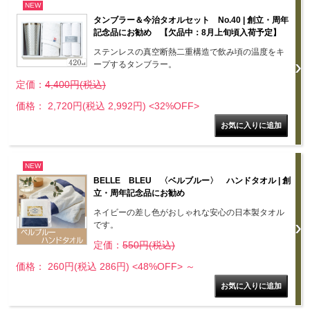
NEW
タンブラー＆今治タオルセット No.40 | 創立・周年
記念品にお勧め 【欠品中：8月上旬頃入荷予定】
ステンレスの真空断熱二重構造で飲み頃の温度をキ
ープするタンブラー。
定価：
4,400円(税込)
価格： 2,720円(税込 2,992円)
<32%OFF>
NEW
BELLE BLEU 〈ベルブルー〉 ハンドタオル | 創
立・周年記念品にお勧め
ネイビーの差し色がおしゃれな安心の日本製タオル
です。
定価：
550円(税込)
価格： 260円(税込 286円)
<48%OFF>
～