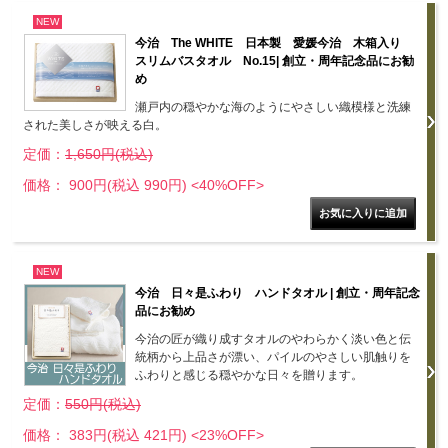
NEW
今治 The WHITE 日本製 愛媛今治 木箱入り
スリムバスタオル No.15| 創立・周年記念品にお勧
め
瀬戸内の穏やかな海のようにやさしい織模様と洗練
された美しさが映える白。
定価：
1,650円(税込)
価格： 900円(税込 990円)
<40%OFF>
NEW
今治 日々是ふわり ハンドタオル | 創立・周年記念
品にお勧め
今治の匠が織り成すタオルのやわらかく淡い色と伝
統柄から上品さが漂い、パイルのやさしい肌触りを
ふわりと感じる穏やかな日々を贈ります。
定価：
550円(税込)
価格： 383円(税込 421円)
<23%OFF>