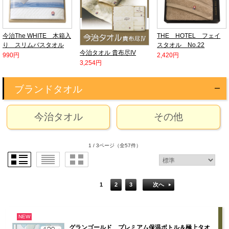
今治The WHITE 木箱入
THE HOTEL フェイ
り スリムバスタオル
スタオル No.22
今治タオル 貴布尽IV
990円
2,420円
3,254円
ブランドタオル
今治タオル
その他
1 / 3ページ
（全57件）
1
2
3
次へ
NEW
グランゴールド プレミアム保温ボトル＆極上タオ