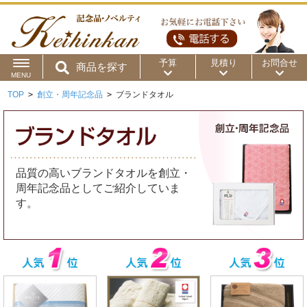
予算
見積り
お問合せ
商品を探す
MENU
TOP
>
創立・周年記念品
>
ブランドタオル
用途から
～50円
～100円
～200円
商品カテゴリ
～300円
～500円
～1,000円
価格帯から
品質の高いブランドタオルを創立・
～2,000円
～5,000円
～10,000円
周年記念品としてご紹介していま
す。
～15,000円
～20,000円
～30,000円
～50,000円
50,001円～