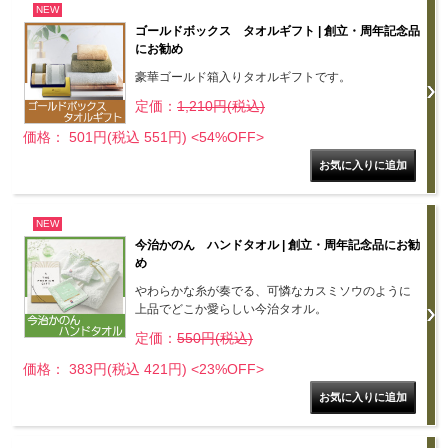
NEW
ゴールドボックス タオルギフト | 創立・周年記念品
にお勧め
豪華ゴールド箱入りタオルギフトです。
定価：
1,210円(税込)
価格： 501円(税込 551円)
<54%OFF>
NEW
今治かのん ハンドタオル | 創立・周年記念品にお勧
め
やわらかな糸が奏でる、可憐なカスミソウのように
上品でどこか愛らしい今治タオル。
定価：
550円(税込)
価格： 383円(税込 421円)
<23%OFF>