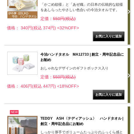
「かごめ紋様」と「あぜ織」の日本の伝統的な紋様
をあしらったやさしい色合いの今治タオルです。
定価：
550円(税込)
価格： 340円(税込 374円)
<32%OFF>
今治ハンドタオル MA12733 | 創立・周年記念品に
お勧め
おしゃれなデザインのギフトボックス入り
定価：
550円(税込)
価格： 406円(税込 447円)
<18%OFF>
NEW
TEDDY ASH〈テディアッシュ〉 ハンドタオル |
創立・周年記念品にお勧め
しっかり厚手でボリュームたっぷりのふっくら感と