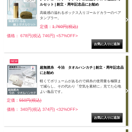
ルセット | 創立・周年記念品にお勧め
高級感の溢れるボックス入りゴールドカラーのペア
タンブラー。
定価：
1,760円(税込)
価格： 678円(税込 746円)
<57%OFF>
NEW
超無撚糸 今治 タオルハンカチ | 創立・周年記念品
にお勧め
軽くてボリュームがあるので綿糸の使用量を極限ま
で減らし、その代わり「空気を素材に」充てた心地
よい逸品です。
定価：
550円(税込)
価格： 340円(税込 374円)
<32%OFF>