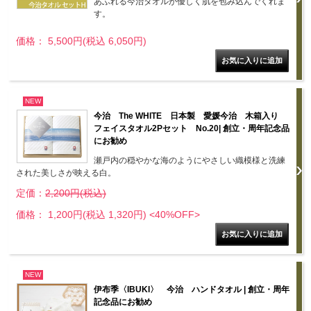
あふれる今治タオルが優しく肌を包み込んでくれま
す。
価格： 5,500円(税込 6,050円)
NEW
今治 The WHITE 日本製 愛媛今治 木箱入り
フェイスタオル2Pセット No.20| 創立・周年記念品
にお勧め
瀬戸内の穏やかな海のようにやさしい織模様と洗練
された美しさが映える白。
定価：
2,200円(税込)
価格： 1,200円(税込 1,320円)
<40%OFF>
NEW
伊布季〈IBUKI〉 今治 ハンドタオル | 創立・周年
記念品にお勧め