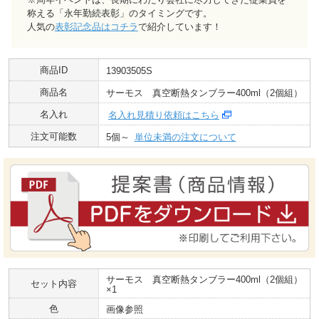
称える「永年勤続表彰」のタイミングです。
人気の
表彰記念品はコチラ
で紹介しています！
商品ID
13903505S
商品名
サーモス 真空断熱タンブラー400ml（2個組）
名入れ
名入れ見積り依頼はこちら
注文可能数
5個～
単位未満の注文について
サーモス 真空断熱タンブラー400ml（2個組）
セット内容
×1
色
画像参照