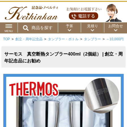
予算
見積り
お問合せ
商品を探す
MENU
TOP
>
創立・周年記念品
>
タンブラー・ボトル
>
タンブラー
>
～10,000円
用途から
～50円
～100円
～200円
商品カテゴリ
サーモス 真空断熱タンブラー400ml（2個組） | 創立・周
～300円
～500円
～1,000円
年記念品にお勧め
価格帯から
～2,000円
～5,000円
～10,000円
～15,000円
～20,000円
～30,000円
～50,000円
50,001円～