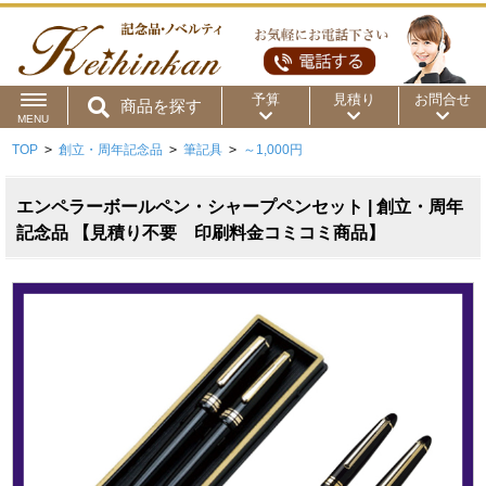
予算
見積り
お問合せ
商品を探す
MENU
TOP
>
創立・周年記念品
>
筆記具
>
～1,000円
用途から
～50円
～100円
～200円
商品カテゴリ
エンペラーボールペン・シャープペンセット | 創立・周年
～300円
～500円
～1,000円
記念品 【見積り不要 印刷料金コミコミ商品】
価格帯から
～2,000円
～5,000円
～10,000円
～15,000円
～20,000円
～30,000円
～50,000円
50,001円～