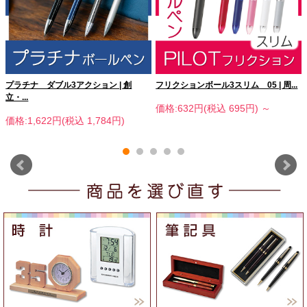
プラチナ ダブル3アクション | 創
フリクションボール3スリム 05 | 周...
立・...
価格:632円(税込 695円)
～
価格:1,622円(税込 1,784円)