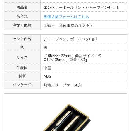
商品名
エンペラーボールペン・シャープペンセット
名入れ
画像入稿フォームはこちら
注文可能数
89個～ 単位未満の注文不可
セット内容
シャープペン、ボールペン×各1
色
黒
□165×55×22mm、商品サイズ：各
サイズ
Φ12×135mm、重量：80g
生産国
中国
材質
ABS
パッケージ
無地スリーブケース入