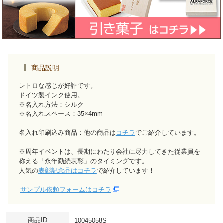
商品説明
レトロな感じが好評です。
ドイツ製インク使用。
※名入れ方法：シルク
※名入れスペース：35×4mm
名入れ印刷込み商品：他の商品は
コチラ
でご紹介しています。
※周年イベントは、長期にわたり会社に尽力してきた従業員を
称える「永年勤続表彰」のタイミングです。
人気の
表彰記念品はコチラ
で紹介しています！
サンプル依頼フォームはコチラ
商品ID
10045058S