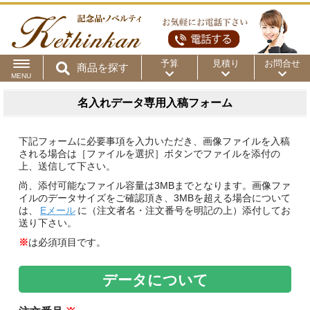
予算
見積り
お問合せ
商品を探す
MENU
用途から
～50円
～100円
～200円
名入れデータ専用入稿フォーム
商品カテゴリ
～300円
～500円
～1,000円
下記フォームに必要事項を入力いただき、画像ファイルを入稿
される場合は［ファイルを選択］ボタンでファイルを添付の
価格帯から
上、送信して下さい。
～2,000円
～5,000円
～10,000円
尚、添付可能なファイル容量は3MBまでとなります。画像ファ
イルのデータサイズをご確認頂き、3MBを超える場合について
は、
Eメール
に（注文者名・注文番号を明記の上）添付してお
～15,000円
～20,000円
～30,000円
送り下さい。
※
は必須項目です。
～50,000円
50,001円～
データについて