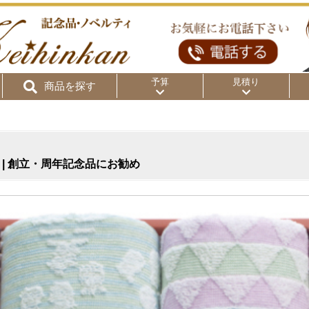
予算
見積り
商品を探す
リ
～50円
～100円
～
0 | 創立・周年記念品にお勧め
～300円
～500円
～1