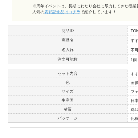
※周年イベントは、長期にわたり会社に尽力してきた従業
人気の
表彰記念品はコチラ
で紹介しています！
商品ID
TOK
商品名
すず
名入れ
不
注文可能数
1個
セット内容
すず
色
画
サイズ
フェ
生産国
日
材質
綿1
パッケージ
化