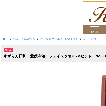
MENU
TOP
>
創立・周年記念品
>
ブランドタオル
>
今治タオル
>
～2,000円
用途から
NEW
商品カテゴ
すずらん日和 愛媛今治 フェイスタオル2Pセット No.3
価格帯から