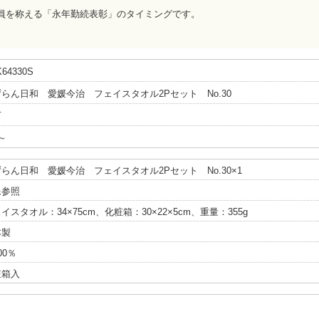
員を称える「永年勤続表彰」のタイミングです。
64330S
らん日和 愛媛今治 フェイスタオル2Pセット No.30
可
～
らん日和 愛媛今治 フェイスタオル2Pセット No.30×1
像参照
イスタオル：34×75cm、化粧箱：30×22×5cm、重量：355g
本製
00％
粧箱入