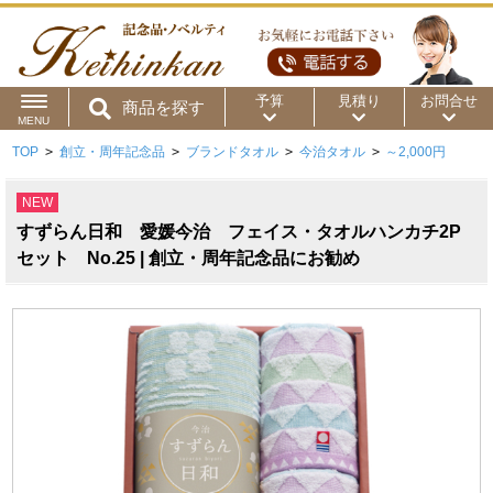
予算
見積り
お問合せ
商品を探す
MENU
TOP
>
創立・周年記念品
>
ブランドタオル
>
今治タオル
>
～2,000円
用途から
～50円
～100円
～200円
NEW
商品カテゴリ
～300円
～500円
～1,000円
すずらん日和 愛媛今治 フェイス・タオルハンカチ2P
価格帯から
セット No.25 | 創立・周年記念品にお勧め
～2,000円
～5,000円
～10,000円
～15,000円
～20,000円
～30,000円
～50,000円
50,001円～