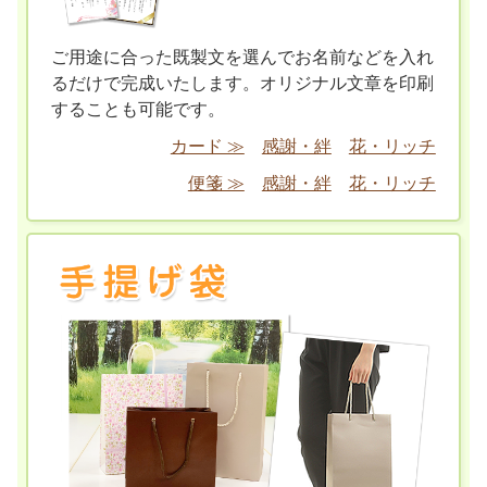
ご用途に合った既製文を選んでお名前などを入れ
るだけで完成いたします。オリジナル文章を印刷
することも可能です。
カード ≫
感謝・絆
花・リッチ
便箋 ≫
感謝・絆
花・リッチ