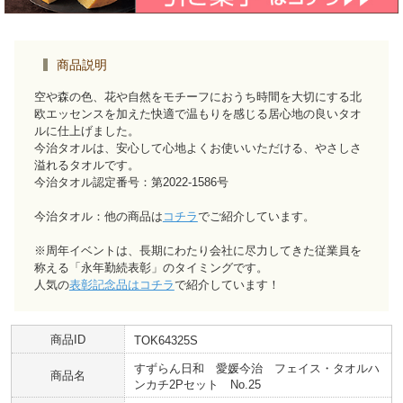
商品説明
空や森の色、花や自然をモチーフにおうち時間を大切にする北
欧エッセンスを加えた快適で温もりを感じる居心地の良いタオ
ルに仕上げました。
今治タオルは、安心して心地よくお使いいただける、やさしさ
溢れるタオルです。
今治タオル認定番号：第2022-1586号
今治タオル：他の商品は
コチラ
でご紹介しています。
※周年イベントは、長期にわたり会社に尽力してきた従業員を
称える「永年勤続表彰」のタイミングです。
人気の
表彰記念品はコチラ
で紹介しています！
商品ID
TOK64325S
すずらん日和 愛媛今治 フェイス・タオルハ
商品名
ンカチ2Pセット No.25