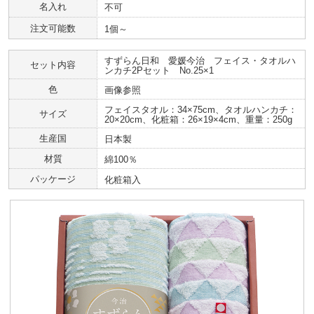
名入れ
不可
注文可能数
1個～
すずらん日和 愛媛今治 フェイス・タオルハ
セット内容
ンカチ2Pセット No.25×1
色
画像参照
フェイスタオル：34×75cm、タオルハンカチ：
サイズ
20×20cm、化粧箱：26×19×4cm、重量：250g
生産国
日本製
材質
綿100％
パッケージ
化粧箱入