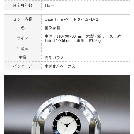
注文可能数
1個～
セット内容
Gate Time -ゲートタイム- D×1
色
画像参照
本体：110×90×30mm、木製化粧ケース：約
サイズ
156×142×56mm、重量：約680g
生産国
-
材質
光学ガラス
パッケージ
木製化粧ケース入