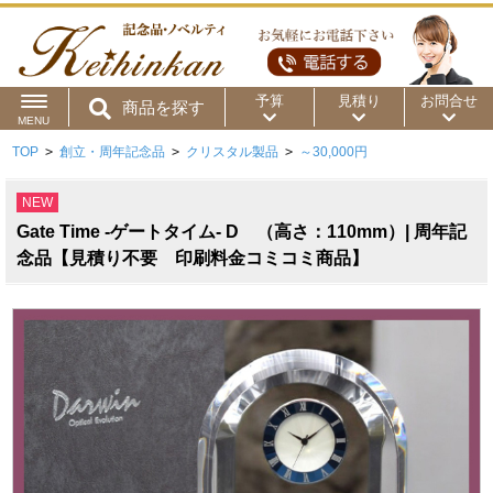
予算
見積り
お問合せ
商品を探す
MENU
TOP
>
創立・周年記念品
>
クリスタル製品
>
～30,000円
用途から
～50円
～100円
～200円
NEW
商品カテゴリ
～300円
～500円
～1,000円
Gate Time -ゲートタイム- D （高さ：110mm）| 周年記
価格帯から
念品【見積り不要 印刷料金コミコミ商品】
～2,000円
～5,000円
～10,000円
～15,000円
～20,000円
～30,000円
～50,000円
50,001円～