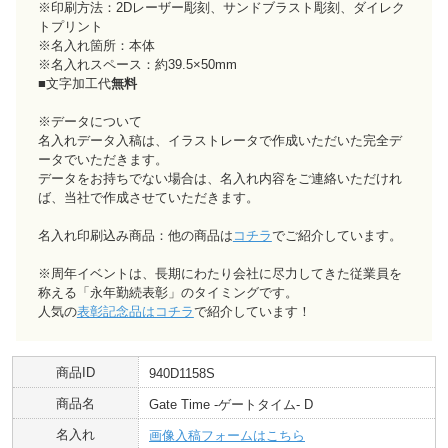
※印刷方法：2Dレーザー彫刻、サンドブラスト彫刻、ダイレク
トプリント
※名入れ箇所：本体
※名入れスペース：約39.5×50mm
■文字加工代
無料
※データについて
名入れデータ入稿は、イラストレータで作成いただいた完全デ
ータでいただきます。
データをお持ちでない場合は、名入れ内容をご連絡いただけれ
ば、当社で作成させていただきます。
名入れ印刷込み商品：他の商品は
コチラ
でご紹介しています。
※周年イベントは、長期にわたり会社に尽力してきた従業員を
称える「永年勤続表彰」のタイミングです。
人気の
表彰記念品はコチラ
で紹介しています！
商品ID
940D1158S
商品名
Gate Time -ゲートタイム- D
名入れ
画像入稿フォームはこちら