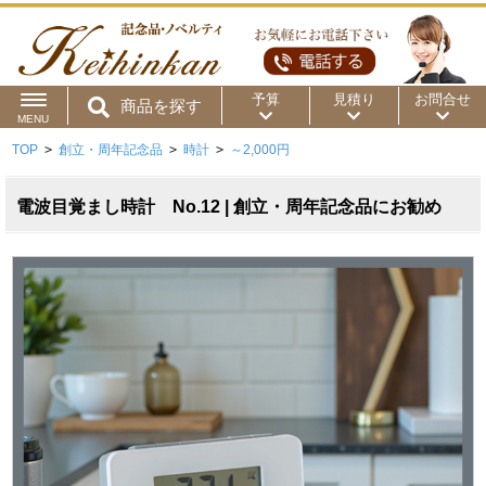
予算
見積り
お問合せ
商品を探す
MENU
TOP
>
創立・周年記念品
>
時計
>
～2,000円
用途から
～50円
～100円
～200円
商品カテゴリ
電波目覚まし時計 No.12 | 創立・周年記念品にお勧め
～300円
～500円
～1,000円
価格帯から
～2,000円
～5,000円
～10,000円
～15,000円
～20,000円
～30,000円
～50,000円
50,001円～