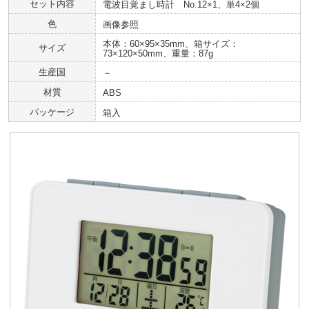
セット内容
電波目覚まし時計 No.12×1、単4×2個
色
画像参照
本体：60×95×35mm、箱サイズ：
サイズ
73×120×50mm、重量：87g
生産国
－
材質
ABS
パッケージ
箱入