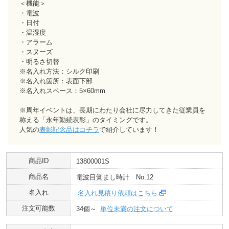
＜機能＞
・電波
・日付
・温湿度
・アラーム
・スヌーズ
・明るさ切替
※名入れ方法：シルク印刷
※名入れ箇所：表面下部
※名入れスペース：5×60mm
※周年イベントは、長期にわたり会社に尽力してきた従業員を
称える「永年勤続表彰」のタイミングです。
人気の
表彰記念品はコチラ
で紹介しています！
商品ID
13800001S
商品名
電波目覚まし時計 No.12
名入れ
名入れ見積り依頼はこちら
注文可能数
34個～
単位未満の注文について