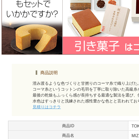
商品説明
澄み渡るような色づくりと甘撚りのコーマ糸で織り上げた
コーマ糸というコットンの毛羽を丁寧に取り除いた高級糸
最後の乾燥もふっくら感が長持ちする最適な製法を選び、
水色はすっきりと洗練された感性豊かな色とと言われてお
見積りはコチラ
商品ID
TOK
商品名
MI