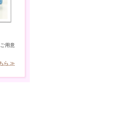
ご用意
ちら ≫