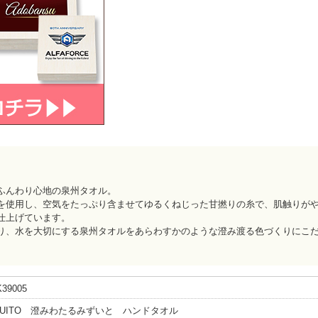
ふんわり心地の泉州タオル。
を使用し、空気をたっぷり含ませてゆるくねじった甘撚りの糸で、肌触りが
仕上げています。
り、水を大切にする泉州タオルをあらわすかのような澄み渡る色づくりにこ
39005
ZUITO 澄みわたるみずいと ハンドタオル