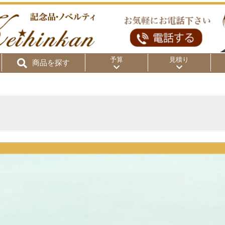
予算
見積り
商品を探す
リ
～50円
～100円
～
～300円
～500円
～1