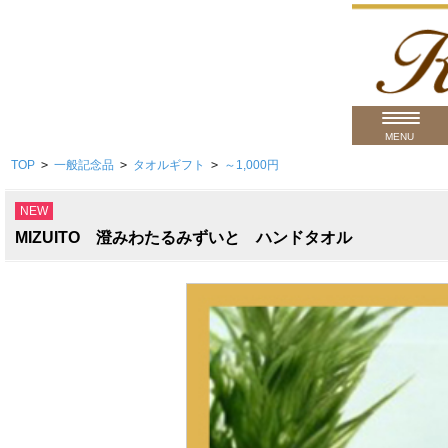
MENU
TOP
>
一般記念品
>
タオルギフト
>
～1,000円
用途から
NEW
商品カテゴ
MIZUITO 澄みわたるみずいと ハンドタオル
価格帯から