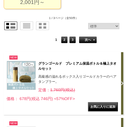
2,001円～
1 / 3ページ
（全50件）
1
2
3
次へ
NEW
グランゴールド プレミアム保温ボトル＆極上タオ
ルセット
高級感の溢れるボックス入りゴールドカラーのペア
タンブラー。
定価：
1,760円(税込)
価格： 678円(税込 746円)
<57%OFF>
NEW