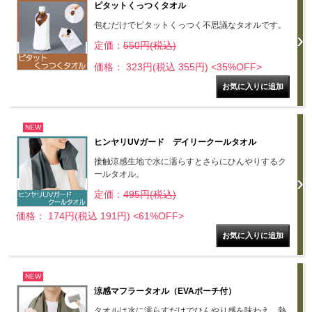
ピタットくっつくタオル
包むだけでピタットくっつく不思議なタオルです。
定価：
550円(税込)
価格： 323円(税込 355円)
<35%OFF>
NEW
ヒンヤリUVガード デイリークールタオル
接触涼感生地で水に濡らすとさらにひんやりするク
ールタオル。
定価：
495円(税込)
価格： 174円(税込 191円)
<61%OFF>
NEW
涼感マフラータオル（EVAポーチ付）
タオルは水に濡らすだけでひんやり感を味わえ、熱