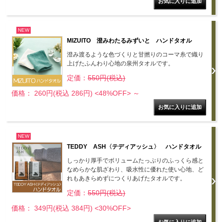
NEW
MIZUITO 澄みわたるみずいと ハンドタオル
澄み渡るような色づくりと甘撚りのコーマ糸で織り
上げたふんわり心地の泉州タオルです。
定価：
550円(税込)
価格： 260円(税込 286円)
<48%OFF>
～
NEW
TEDDY ASH〈テディアッシュ〉 ハンドタオル
しっかり厚手でボリュームたっぷりのふっくら感と
なめらかな肌ざわり、吸水性に優れた使い心地、ど
れもあきらめずにつくりあげたタオルです。
定価：
550円(税込)
価格： 349円(税込 384円)
<30%OFF>