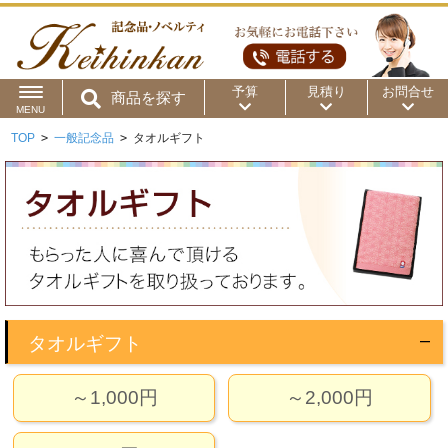
予算
見積り
お問合せ
商品を探す
MENU
TOP
>
一般記念品
>
タオルギフト
用途から
～50円
～100円
～200円
商品カテゴリ
～300円
～500円
～1,000円
価格帯から
～2,000円
～5,000円
～10,000円
～15,000円
～20,000円
～30,000円
タオルギフト
～50,000円
50,001円～
～1,000円
～2,000円