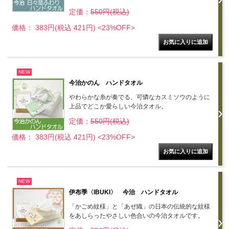
定価：
550円(税込)
価格： 383円(税込 421円)
<23%OFF>
NEW
今治かのん ハンドタオル
やわらかな糸が奏でる、可憐なカスミソウのように
上品でどこか愛らしい今治タオル。
定価：
550円(税込)
価格： 383円(税込 421円)
<23%OFF>
NEW
伊布季〈IBUKI〉 今治 ハンドタオル
「かごめ紋様」と「あぜ織」の日本の伝統的な紋様
をあしらったやさしい色合いの今治タオルです。