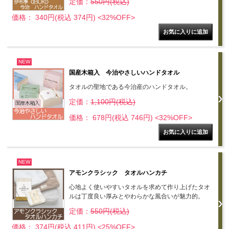
定価：
550円(税込)
価格： 340円(税込 374円)
<32%OFF>
NEW
国産木箱入 今治やさしいハンドタオル
タオルの聖地である今治産のハンドタオル。
定価：
1,100円(税込)
価格： 678円(税込 746円)
<32%OFF>
NEW
アモンクラシック タオルハンカチ
心地よく使いやすいタオルを求めて作り上げたタオ
ルは丁度良い厚みとやわらかな風合いが魅力的。
定価：
550円(税込)
価格： 374円(税込 411円)
<25%OFF>