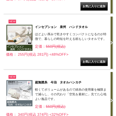
NEW
インセプション 泉州 ハンドタオル
ほどよい厚みで乾きやすくコンパクトになるのが特
徴で、暮らしの時短を叶える頼もしいタオルです。
定価：
550円(税込)
価格： 255円(税込 281円)
<48%OFF>
NEW
超無撚糸 今治 タオルハンカチ
軽くてボリュームがあるので綿糸の使用量を極限ま
で減らし、その代わり「空気を素材に」充てた心地
よい逸品です。
定価：
550円(税込)
価格： 340円(税込 374円)
<32%OFF>