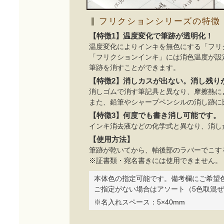
フリクションシリーズの特徴
【特徴1】温度変化で筆跡が透明化！
温度変化によりインキを無色にする「フリ
「フリクションインキ」には消色温度が設
筆跡を消すことができます。
【特徴2】消しカスが出ない。消し残り
消しゴムで消す筆記具と異なり、摩擦熱に
また、鉛筆やシャープペンシルの消し跡に
【特徴3】何度でも書き消し可能です。
インキ消去液などの化学式と異なり、消し
【使用方法】
筆跡が乾いてから、軸後部のラバーでこす
※証書類・宛名書きには使用できません。
本体色の指定可能です。備考欄にご希望
ご指定がない場合はアソート（5色取混
※名入れスペース：5×40mm