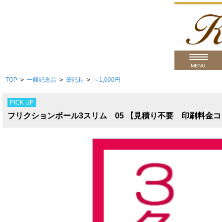
MENU
TOP
>
一般記念品
>
筆記具
>
～1,000円
用途から
PICK UP
商品カテゴ
フリクションボール3スリム 05 【見積り不要 印刷料金
価格帯から