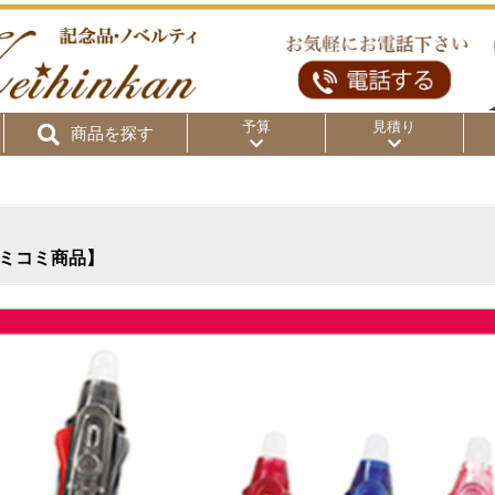
予算
見積り
商品を探す
リ
～50円
～100円
～
コミコミ商品】
～300円
～500円
～1