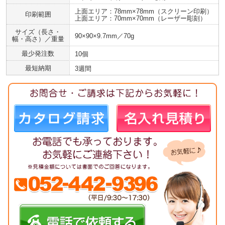
上面エリア：78mm×78mm（スクリーン印刷）
印刷範囲
上面エリア：70mm×70mm（レーザー彫刻）
サイズ（長さ・
90×90×9.7mm／70g
幅・高さ）／重量
最少発注数
10個
最短納期
3週間