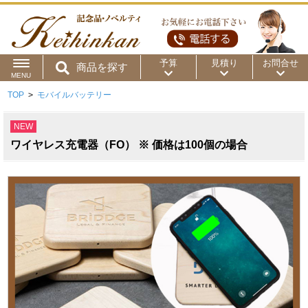
予算
見積り
お問合せ
商品を探す
MENU
TOP
>
モバイルバッテリー
用途から
～50円
～100円
～200円
NEW
商品カテゴリ
～300円
～500円
～1,000円
ワイヤレス充電器（FO） ※ 価格は100個の場合
価格帯から
～2,000円
～5,000円
～10,000円
～15,000円
～20,000円
～30,000円
～50,000円
50,001円～