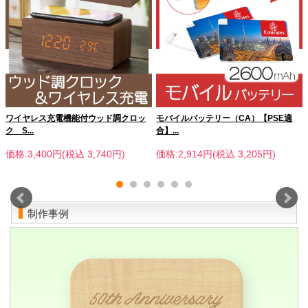
ワイヤレス充電機能付ウッド調クロッ
モバイルバッテリー（CA）【PSE適
ク S...
合】...
価格:3,400円(税込 3,740円)
価格:2,914円(税込 3,205円)
制作事例