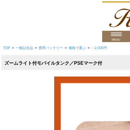
MENU
TOP
>
一般記念品
>
携帯バッテリー
>
価格で選ぶ
>
～2,000円
用途から
商品カテゴ
ズームライト付モバイルタンク／PSEマーク付
価格帯から