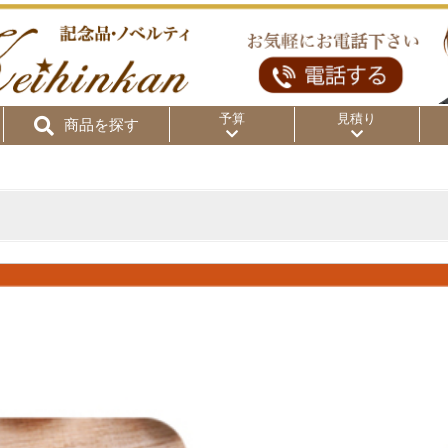
予算
見積り
商品を探す
リ
～50円
～100円
～
～300円
～500円
～1