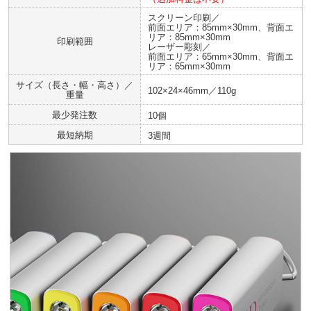
スクリーン印刷／
前面エリア：85mm×30mm、背面エ
リア：85mm×30mm
印刷範囲
レーザー彫刻／
前面エリア：65mm×30mm、背面エ
リア：65mm×30mm
サイズ（長さ・幅・高さ）／
102×24×46mm／110g
重量
最少発注数
10個
最短納期
3週間