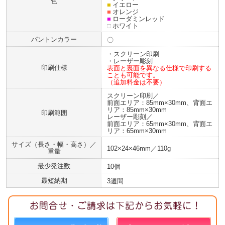
色
■
イエロー
■
オレンジ
■
ローダミンレッド
□
ホワイト
パントンカラー
〇
・スクリーン印刷
・レーザー彫刻
印刷仕様
表面と裏面を異なる仕様で印刷する
ことも可能です。
（追加料金は不要）
スクリーン印刷／
前面エリア：85mm×30mm、背面エ
リア：85mm×30mm
印刷範囲
レーザー彫刻／
前面エリア：65mm×30mm、背面エ
リア：65mm×30mm
サイズ（長さ・幅・高さ）／
102×24×46mm／110g
重量
最少発注数
10個
最短納期
3週間