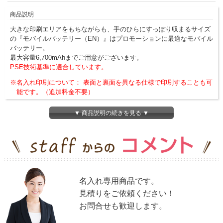
商品説明
大きな印刷エリアをもちながらも、手のひらにすっぽり収まるサイズ
の『モバイルバッテリー（EN）』はプロモーションに最適なモバイル
バッテリー。
最大容量6,700mAhまでご用意がございます。
PSE技術基準に適合しています。
※名入れ印刷について： 表面と裏面を異なる仕様で印刷することも可
能です。（追加料金不要）
※こちらの商品は見積対応となります。お手数をかけますが、下記“
お
▼ 商品説明の続きを見る ▼
見積りフォーム
”から、ご希望の数量（10個以上）と容量
（5200mAh/6000mAh/6700mAhのいずれか）をご指示ください。
名入れ専用商品です。
見積りをご依頼ください！
お問合せも歓迎します。