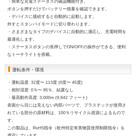
・簡単な充電ステータスの確認機能付き。
ボタンを押すだけでバッテリー残量を確認できます。
・デバイスに接続すると自動的に起動します。
外すとスタンバイモードに切り替わります。
・さまざまなタイプのデバイスに自動的に適応し、充電時間を
最適化します。
・ステータスボタンの長押しでON/OFFの操作ができる、便利
なトーチライトを搭載。
運転条件・環境
・運転温度: 32度〜 113度 (0度〜 45度)
・相対湿度: 0％〜 95％、結露なし
・最高動作高度: 3,000m (9,842 フィート)
表面から目には見えない内部パーツで、プラスチックが使用さ
れている部分の原材料は、100％リサイクル資源によるもので
す。
この製品は、RoHS指令（欧州特定有害物質使用制限指令）を
遵守しています。