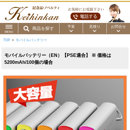
予算
見積り
お問合せ
商品を探す
MENU
TOP
>
モバイルバッテリー
用途から
～50円
～100円
～200円
商品カテゴリ
モバイルバッテリー（EN）【PSE適合】 ※ 価格は
～300円
～500円
～1,000円
5200mAh/100個の場合
価格帯から
～2,000円
～5,000円
～10,000円
～15,000円
～20,000円
～30,000円
～50,000円
50,001円～