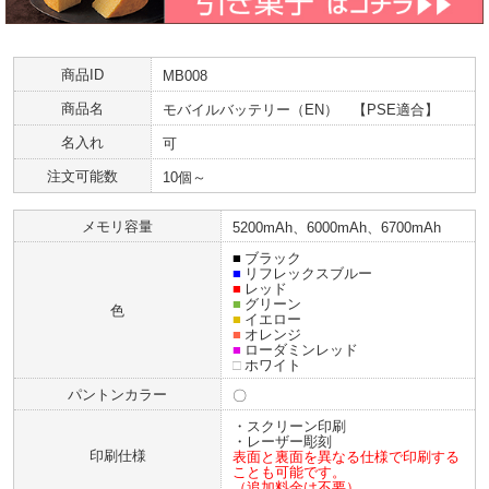
商品ID
MB008
商品名
モバイルバッテリー（EN） 【PSE適合】
名入れ
可
注文可能数
10個～
メモリ容量
5200mAh、6000mAh、6700mAh
■
ブラック
■
リフレックスブルー
■
レッド
■
グリーン
色
■
イエロー
■
オレンジ
■
ローダミンレッド
□
ホワイト
パントンカラー
〇
・スクリーン印刷
・レーザー彫刻
印刷仕様
表面と裏面を異なる仕様で印刷する
ことも可能です。
（追加料金は不要）