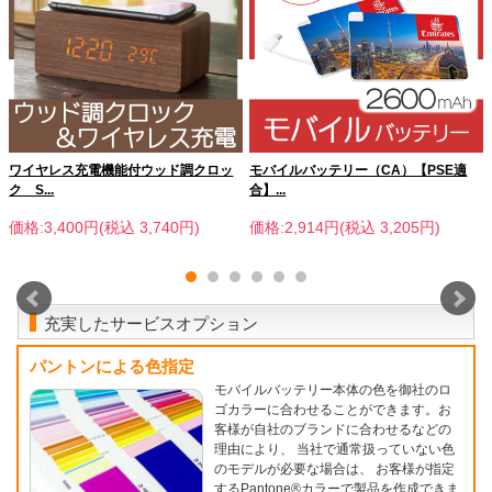
ワイヤレス充電機能付ウッド調クロッ
モバイルバッテリー（CA）【PSE適
ク S...
合】...
価格:3,400円(税込 3,740円)
価格:2,914円(税込 3,205円)
充実したサービスオプション
パントンによる色指定
モバイルバッテリー本体の色を御社のロ
ゴカラーに合わせることができます。お
客様が自社のブランドに合わせるなどの
理由により、 当社で通常扱っていない色
のモデルが必要な場合は、 お客様が指定
するPantone®カラーで製品を作成できま