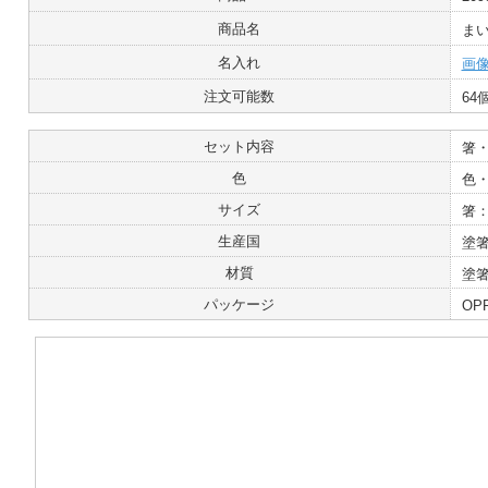
商品名
ま
名入れ
画
注文可能数
64
セット内容
箸
色
色
サイズ
箸：
生産国
塗
材質
塗
パッケージ
OP