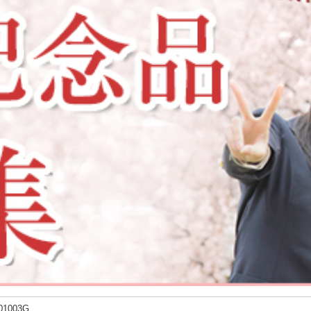
01003G