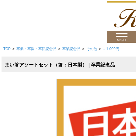
MENU
TOP
>
卒業・卒園・卒団記念品
>
卒業記念品
>
その他
>
～1,000円
用途から
商品カテゴ
まい箸アソートセット（箸：日本製） | 卒業記念品
価格帯から