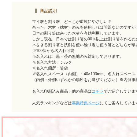
商品説明
マイ箸と割り箸、どっちが環境にやさしい？
余った、木材（端材）のみを使用しれば問題ないのですが
日本の割り箸は余った木材を有効利用しています。
しかし現在、日本では割り箸の90％以上は割り箸を作る
木をきる割り箸と洗剤を使い繰り返し使う箸とどちらが環
※100個から名入れ可能
※名入れは、黒・茶の無地のみ対応しております。
※名入れ方法：シルク
※名入れ箇所：箸袋
※名入れスペース（内側）：40×100mm、名入れスペース（
（内側・外側いずれかの場所をお選びください）※内側推
名入れ印刷込み商品：他の商品は
コチラ
でご紹介していま
人気ランキングなどは
卒業特集ページ
にてご案内していま