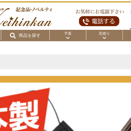
予算
見積り
商品を探す
リ
～50円
～100円
～
～300円
～500円
～1