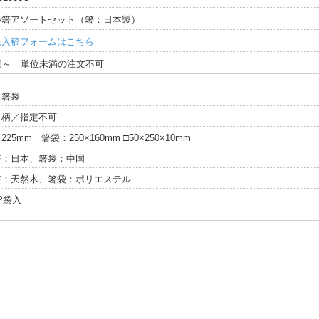
い箸アソートセット（箸：日本製）
像入稿フォームはこちら
個～ 単位未満の注文不可
・箸袋
・柄／指定不可
225mm 箸袋：250×160mm □50×250×10mm
箸：日本、箸袋：中国
箸：天然木、箸袋：ポリエステル
P袋入