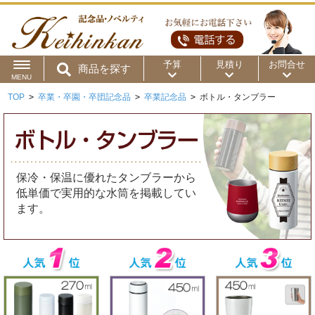
予算
見積り
お問合せ
商品を探す
MENU
TOP
>
卒業・卒園・卒団記念品
>
卒業記念品
>
ボトル・タンブラー
用途から
～50円
～100円
～200円
商品カテゴリ
～300円
～500円
～1,000円
価格帯から
保冷・保温に優れたタンブラーから
～2,000円
～5,000円
～10,000円
低単価で実用的な水筒を掲載してい
ます。
～15,000円
～20,000円
～30,000円
～50,000円
50,001円～