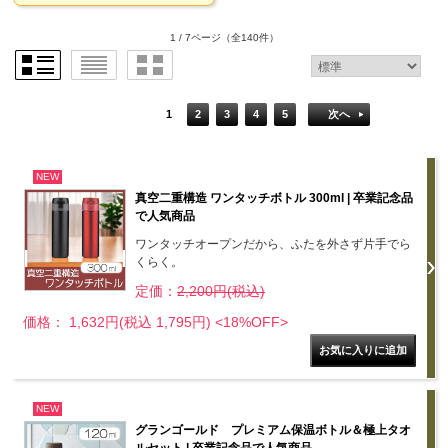
1 / 7ページ
（全140件）
1
2
3
4
5
次へ
NEW
真空二重構造 ワンタッチボトル 300ml | 卒業記念品
で人気商品
ワンタッチオープンだから、ふたを外さず片手でら
くらく。
定価：
2,200円(税込)
価格： 1,632円(税込 1,795円)
<18%OFF>
NEW
グランゴールド プレミアム保温ボトル＆極上タオ