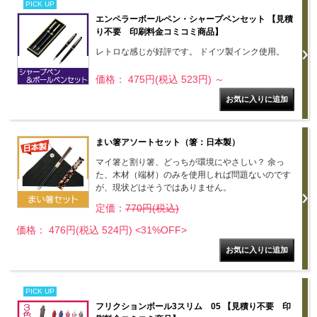
PICK UP
エンペラーボールペン・シャープペンセット 【見積
り不要 印刷料金コミコミ商品】
レトロな感じが好評です。 ドイツ製インク使用。
価格： 475円(税込 523円)
～
まい箸アソートセット（箸：日本製）
マイ箸と割り箸、どっちが環境にやさしい？ 余っ
た、木材（端材）のみを使用しれば問題ないのです
が、現状どはそうではありません。
定価：
770円(税込)
価格： 476円(税込 524円)
<31%OFF>
PICK UP
フリクションボール3スリム 05 【見積り不要 印