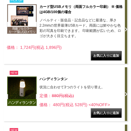
PICK UP
カード型USBメモリ（両面フルカラー印刷） ※ 価格
は4GB/100個の場合
ノベルティ・販促品・記念品などに最適な、厚さ
2.2mmの世界最薄USBカード。両面には鮮やかな色
彩の写真を印刷できます。 印刷範囲が広いため、ロ
ゴが大きく目立ちます。
価格： 1,724円(税込 1,896円)
NEW
ハンディランタン
状況に合わせて3つのライトを切り替え。
定価：
880円(税込)
価格： 480円(税込 528円)
<40%OFF>
NEW