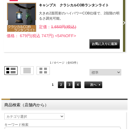
キャンプス クラシカルCOBランタンライト
大きめ2面照射のハイパワーCOB仕様で、2段階の明
るさ調光可能。
定価：
1,650円(税込)
価格： 679円(税込 747円)
<54%OFF>
1 / 4ページ
（全63件）
1
2
3
4
次へ
商品検索（店舗内から）
キーワード検索