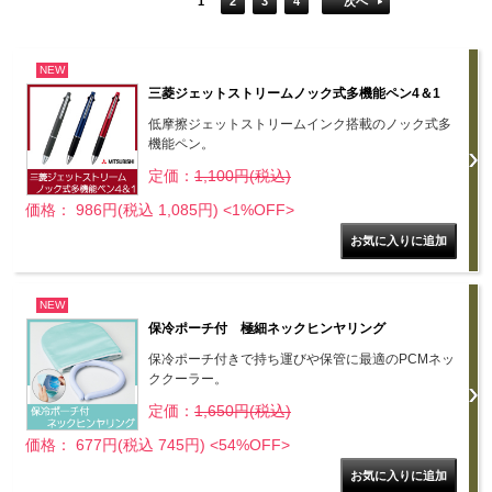
1
2
3
4
次へ
NEW
三菱ジェットストリームノック式多機能ペン4＆1
低摩擦ジェットストリームインク搭載のノック式多
機能ペン。
定価：
1,100円(税込)
価格： 986円(税込 1,085円)
<1%OFF>
NEW
保冷ポーチ付 極細ネックヒンヤリング
保冷ポーチ付きで持ち運びや保管に最適のPCMネッ
ククーラー。
定価：
1,650円(税込)
価格： 677円(税込 745円)
<54%OFF>