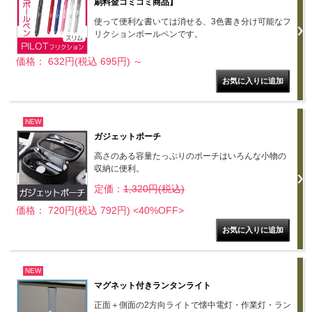
刷料金コミコミ商品】
使って便利な書いては消せる、3色書き分け可能なフ
リクションボールペンです。
価格： 632円(税込 695円)
～
NEW
ガジェットポーチ
高さのある容量たっぷりのポーチはいろんな小物の
収納に便利。
定価：
1,320円(税込)
価格： 720円(税込 792円)
<40%OFF>
NEW
マグネット付きランタンライト
正面＋側面の2方向ライトで懐中電灯・作業灯・ラン