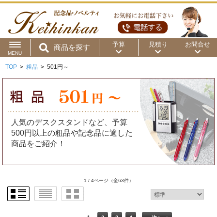
予算
見積り
お問合せ
商品を探す
MENU
TOP
>
粗品
>
501円～
用途から
～50円
～100円
～200円
商品カテゴリ
～300円
～500円
～1,000円
価格帯から
人気のデスクスタンドなど、予算
～2,000円
～5,000円
～10,000円
500円以上の粗品や記念品に適した
商品をご紹介！
～15,000円
～20,000円
～30,000円
～50,000円
50,001円～
1 / 4ページ
（全63件）