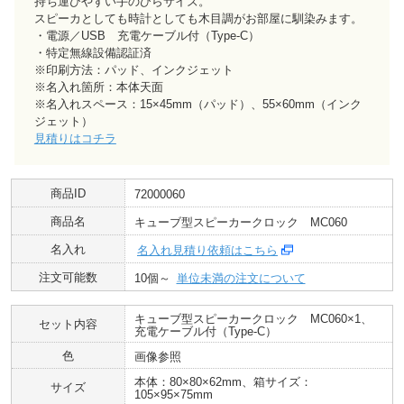
持ち運びやすい手のひらサイズ。
スピーカとしても時計としても木目調がお部屋に馴染みます。
・電源／USB 充電ケーブル付（Type-C）
・特定無線設備認証済
※印刷方法：パッド、インクジェット
※名入れ箇所：本体天面
※名入れスペース：15×45mm（パッド）、55×60mm（インク
ジェット）
見積りはコチラ
商品ID
72000060
商品名
キューブ型スピーカークロック MC060
名入れ
名入れ見積り依頼はこちら
注文可能数
10個～
単位未満の注文について
キューブ型スピーカークロック MC060×1、
セット内容
充電ケーブル付（Type-C）
色
画像参照
本体：80×80×62mm、箱サイズ：
サイズ
105×95×75mm