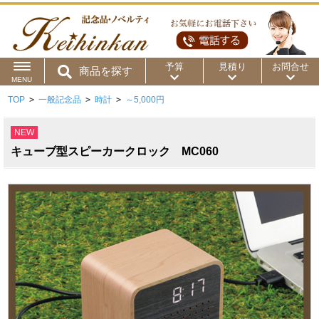
予算
見積り
お問合せ
商品を探す
MENU
TOP
>
一般記念品
>
時計
>
～5,000円
用途から
～50円
～100円
～200円
NEW
商品カテゴリ
～300円
～500円
～1,000円
キューブ型スピーカークロック MC060
価格帯から
～2,000円
～5,000円
～10,000円
～15,000円
～20,000円
～30,000円
～50,000円
50,001円～