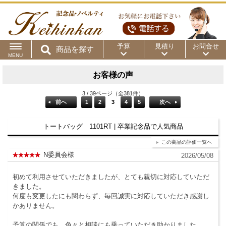
予算
見積り
お問合せ
商品を探す
MENU
用途から
～50円
～100円
～200円
お客様の声
商品カテゴリ
3 / 39ページ（全381件）
～300円
～500円
～1,000円
前へ
1
2
3
4
5
次へ
価格帯から
トートバッグ 1101RT | 卒業記念品で人気商品
～2,000円
～5,000円
～10,000円
この商品の評価一覧へ
～15,000円
～20,000円
～30,000円
N委員会様
2026/05/08
初めて利用させていただきましたが、とても親切に対応していただ
～50,000円
50,001円～
きました。
何度も変更したにも関わらず、毎回誠実に対応していただき感謝し
かありません。
予算の関係でも、色々と相談にも乗っていただき助かりました。