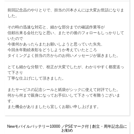
前回記念品のやりとりで、担当の川本さんには大変お世話になりま
した。
その時の迅速な対応と、細かな部分までの確認作業等が
信頼出来る会社だなと思い、またその後のフォローもしっかりして
いたので
今後何かあったらまたお願いしようと思っていた矢先、
今回永年勤続表彰をどうしようか考えていたところ
タイミングよく担当の方からのお伺いメッセージが届きました。
とても細かな分類で、校正が大変でしたが、わかりやすく都度送っ
て下さり
丁寧な仕上げにして頂きました。
またサービスの記念シールと紙袋がシックに使えて好評でした。
何から何まで親身になってお手伝いして下さって有難うございま
す、
また機会がありましたら宜しくお願い申し上げます。
Newモバイルバッテリー10000 ／PSEマーク付 | 創立・周年記念品に
お勧め