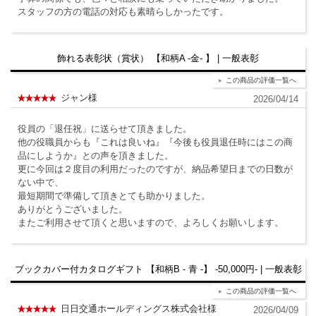
スタッフの方の電話の対応も素晴らしかったです。
飾れる表彰状（賞状） 【和柄A -金- 】 | 一般表彰
この商品の評価一覧へ
ジャン様
2026/04/14
役員の「退任祝」に送らせて頂きました。
他の役職員からも『これは良いね』『今後も役員退任時にはこの商
品にしようか』との声を頂きました。
更に今回は２度目の利用だったのですが、納品希望日までの日数が
ない中で、
最短期間で準備して頂きとても助かりました。
ありがとうございました。
またご利用させて頂くと思いますので、よろしくお願いします。
ブックカバー付カタログギフト 【和柄B - 青 -】 -50,000円- | 一般表彰
この商品の評価一覧へ
日日交通ホールディングス株式会社様
2026/04/09