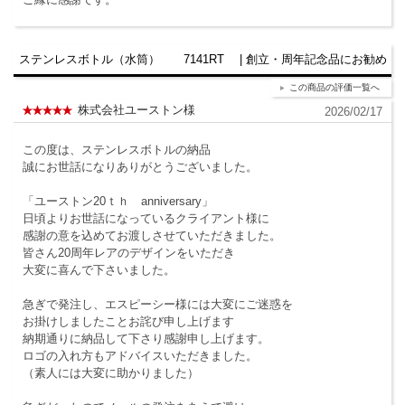
ステンレスボトル（水筒） 7141RT | 創立・周年記念品にお勧め
この商品の評価一覧へ
株式会社ユーストン様
2026/02/17
この度は、ステンレスボトルの納品
誠にお世話になりありがとうございました。
「ユーストン20ｔｈ anniversary」
日頃よりお世話になっているクライアント様に
感謝の意を込めてお渡しさせていただきました。
皆さん20周年レアのデザインをいただき
大変に喜んで下さいました。
急ぎで発注し、エスピーシー様には大変にご迷惑を
お掛けしましたことお詫び申し上げます
納期通りに納品して下さり感謝申し上げます。
ロゴの入れ方もアドバイスいただきました。
（素人には大変に助かりました）