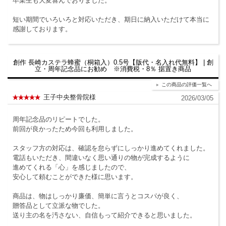
卒業生も大変喜んでおりました。
短い期間でいろいろと対応いただき、期日に納入いただけて本当に
感謝しております。
創作 長崎カステラ蜂蜜（桐箱入）0.5号【版代・名入れ代無料】 | 創
立・周年記念品にお勧め ※消費税・8％ 据置き商品
この商品の評価一覧へ
王子中央整骨院様
2026/03/05
周年記念品のリピートでした。
前回が良かったため今回も利用しました。
スタッフ方の対応は、確認を怠らずにしっかり進めてくれました。
電話もいただき、間違いなく思い通りの物が完成するように
進めてくれる「心」を感じましたので、
安心して頼むことができた様に思います。
商品は、物はしっかり廉価、簡単に言うとコスパが良く、
贈答品として立派な物でした。
送り主の名を汚さない、自信もって紹介できると思いました。