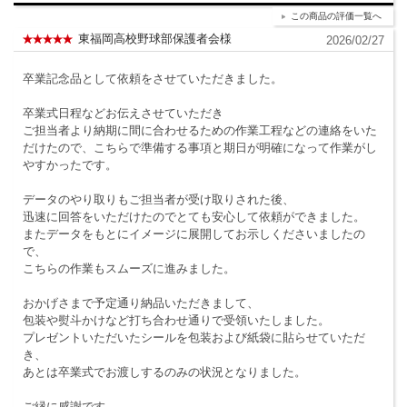
この商品の評価一覧へ
東福岡高校野球部保護者会様
2026/02/27
卒業記念品として依頼をさせていただきました。
卒業式日程などお伝えさせていただき
ご担当者より納期に間に合わせるための作業工程などの連絡をいた
だけたので、こちらで準備する事項と期日が明確になって作業がし
やすかったです。
データのやり取りもご担当者が受け取りされた後、
迅速に回答をいただけたのでとても安心して依頼ができました。
またデータをもとにイメージに展開してお示しくださいましたの
で、
こちらの作業もスムーズに進みました。
おかげさまで予定通り納品いただきまして、
包装や熨斗かけなど打ち合わせ通りで受領いたしました。
プレゼントいただいたシールを包装および紙袋に貼らせていただ
き、
あとは卒業式でお渡しするのみの状況となりました。
ご縁に感謝です。