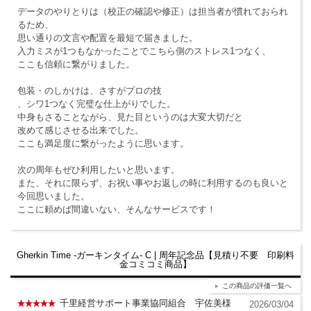
データのやりとりは（校正の確認や修正）は担当者が慣れておられ
るため、
思い通りの文言や配置を最短で届きました。
入力ミスが1つもなかったことでこちら側のストレス1つなく、
ここも信頼に繋がりました。
包装・のしかけは、さすがプロの技
、シワ1つなく完璧な仕上がりでした。
中身もさることながら、見た目というのは大変大切だと
改めて感じさせる出来でした。
ここも満足度に繋がったように思います。
次の周年もぜひ利用したいと思います。
また、それに限らず、お祝い事やお返しの時に利用するのも良いと
今回思いました。
ここに頼めば間違いない、そんなサービスです！
Gherkin Time -ガーキンタイム- C | 周年記念品【見積り不要 印刷料
金コミコミ商品】
この商品の評価一覧へ
千里経営サポート事業協同組合 宇佐美様
2026/03/04