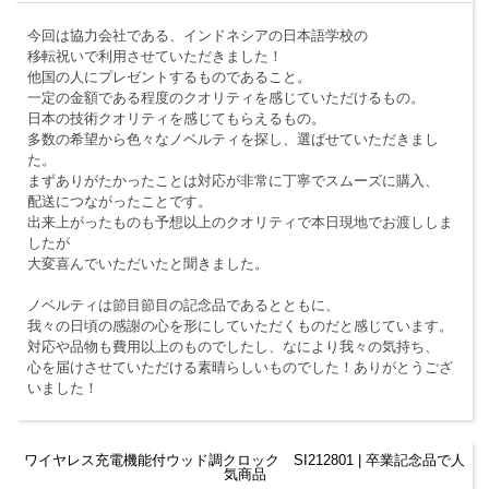
今回は協力会社である、インドネシアの日本語学校の
移転祝いで利用させていただきました！
他国の人にプレゼントするものであること。
一定の金額である程度のクオリティを感じていただけるもの。
日本の技術クオリティを感じてもらえるもの。
多数の希望から色々なノベルティを探し、選ばせていただきまし
た。
まずありがたかったことは対応が非常に丁寧でスムーズに購入、
配送につながったことです。
出来上がったものも予想以上のクオリティで本日現地でお渡ししま
したが
大変喜んでいただいたと聞きました。
ノベルティは節目節目の記念品であるとともに、
我々の日頃の感謝の心を形にしていただくものだと感じています。
対応や品物も費用以上のものでしたし、なにより我々の気持ち、
心を届けさせていただける素晴らしいものでした！ありがとうござ
いました！
ワイヤレス充電機能付ウッド調クロック SI212801 | 卒業記念品で人
気商品