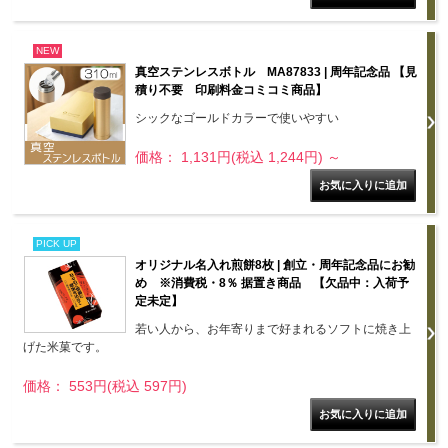
NEW
真空ステンレスボトル MA87833 | 周年記念品 【見
積り不要 印刷料金コミコミ商品】
シックなゴールドカラーで使いやすい
価格： 1,131円(税込 1,244円)
～
PICK UP
オリジナル名入れ煎餅8枚 | 創立・周年記念品にお勧
め ※消費税・8％ 据置き商品 【欠品中：入荷予
定未定】
若い人から、お年寄りまで好まれるソフトに焼き上
げた米菓です。
価格： 553円(税込 597円)