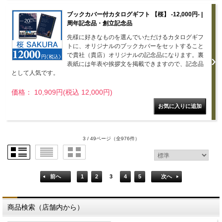
ブックカバー付カタログギフト 【桜】 -12,000円- |
周年記念品・創立記念品
先様に好きなものを選んでいただけるカタログギフ
トに、オリジナルのブックカバーをセットすること
で貴社（貴店）オリジナルの記念品になります。裏
表紙には年表や挨拶文を掲載できますので、記念品
として人気です。
価格： 10,909円(税込 12,000円)
3 / 49ページ
（全976件）
前へ
1
2
3
4
5
次へ
商品検索（店舗内から）