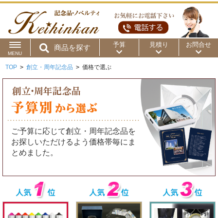
予算
見積り
お問合せ
商品を探す
MENU
TOP
>
創立・周年記念品
>
価格で選ぶ
用途から
～50円
～100円
～200円
商品カテゴリ
～300円
～500円
～1,000円
価格帯から
～2,000円
～5,000円
～10,000円
ご予算に応じて創立・周年記念品を
お探しいただけるよう価格帯毎にま
～15,000円
～20,000円
～30,000円
とめました。
～50,000円
50,001円～