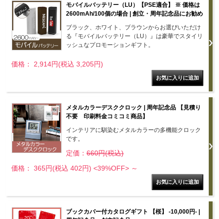
モバイルバッテリー（LU）【PSE適合】 ※ 価格は
2600mAh/100個の場合 | 創立・周年記念品にお勧め
ブラック、ホワイト、ブラウンからお選びいただけ
る『モバイルバッテリー（LU）』は豪華でスタイリ
ッシュなプロモーションギフト。
価格： 2,914円(税込 3,205円)
メタルカラーデスククロック | 周年記念品 【見積り
不要 印刷料金コミコミ商品】
インテリアに馴染むメタルカラーの多機能クロック
です。
定価：
660円(税込)
価格： 365円(税込 402円)
<39%OFF>
～
ブックカバー付カタログギフト 【桜】 -10,000円- |