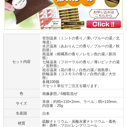
登別温泉（ミントの香り／薄いブルーの湯／北
海道）
水沢温泉（あおりんごの香り／ブルーの湯／秋
田県）
燕温泉（柑橘系の香り／レモン色の湯／新潟
県）
セット内容
七味温泉（フローラルの香り／薄いピンクの湯
／長野県）
祖谷温泉（花の香り／白色の湯／徳島県）
鉄輪温泉（コスモスの香り／白色の湯／大分
県）
各種100個
※セット単位でご注文を賜ります。
色
画像参照／6種取混ぜ
本体：約85×110×2mm、ラベル：85×110mm、
サイズ
内容量：20g
生産国
日本
硫酸ナトリウム・炭酸水素ナトリウム・着色
材質
料・香料・プロピレングリコール