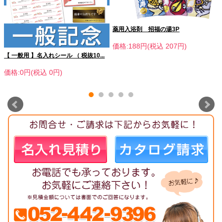
薬用入浴剤 招福の湯3P
価格:188円(税込 207円)
【 一般用 】名入れシール （ 税抜10...
価格:0円(税込 0円)