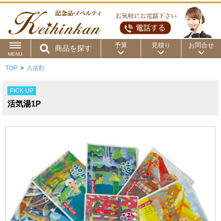
予算
見積り
お問合せ
商品を探す
MENU
TOP
>
入浴剤
用途から
～50円
～100円
～200円
PICK UP
商品カテゴリ
～300円
～500円
～1,000円
活気湯1P
価格帯から
～2,000円
～5,000円
～10,000円
～15,000円
～20,000円
～30,000円
～50,000円
50,001円～