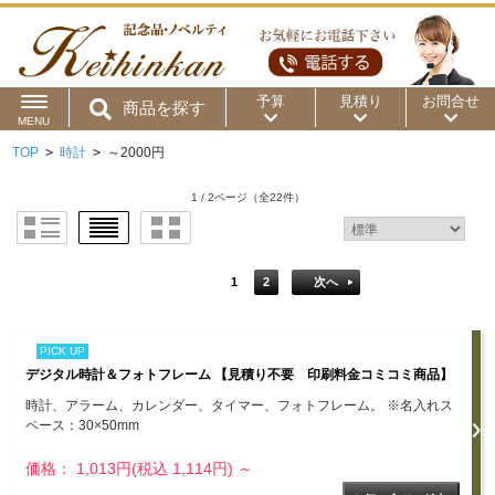
予算
見積り
お問合せ
商品を探す
MENU
TOP
>
時計
>
～2000円
用途から
～50円
～100円
～200円
1 / 2ページ
（全22件）
商品カテゴリ
～300円
～500円
～1,000円
価格帯から
～2,000円
～5,000円
～10,000円
1
2
次へ
～15,000円
～20,000円
～30,000円
PICK UP
デジタル時計＆フォトフレーム 【見積り不要 印刷料金コミコミ商品】
～50,000円
50,001円～
時計、アラーム、カレンダー、タイマー、フォトフレーム。 ※名入れス
ペース：30×50mm
価格： 1,013円(税込 1,114円)
～